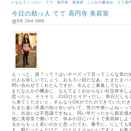
«
なんてこったい てて 高円寺 美容室
こじかの夏休み てて高
今日の助っ人 てて 高円寺 美容室
9月 23rd 2008 -
え～っと。誰？って？はいチーズって言ってこんな気の
の人も珍しいでしょう。おもろい顔だなあ。たまたまバ
問い合わせてくれたんですが、今んとこ募集してない、
またなんかの機会に、なんてよくわからない社交辞令し
思ったら。そうそう、23日ひとりディだし、祭日だしも
ら来てくださいと。すんなりOKがでたのできていただ
れまた遠い共通の知り合いがいて、世の中狭いよね～っ
り。出会いは不思議ですねぇ。同い年だったから親近感
他に美容室で働いてて、休みの日にバイトで美容師しよ
るからもっと若いのかと思ったてわ、勝手に。にしても
ま、暇だったんだけど、ひとりよりゃいいですよ、お客