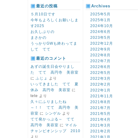
最近の投稿
Archives
５月10日です
2025年5月
今年もよろしくお願いしま
2025年1月
す2025
2024年10月
お久しぶりの
2024年6月
まさかの
2023年5月
うっかりGWも終わってま
2022年12月
して てて
2022年9月
2022年8月
最近のコメント
2022年7月
あずの誕生日会やりまし
2022年6月
た てて 高円寺 美容室
2022年5月
に
ふじょ
より
2022年3月
いってきました てて 夏
2022年2月
休み 高円寺 美容室
に
2022年1月
tete
より
2021年11月
久々にふりましたね
2021年8月
～！！ てて 高円寺 美
2021年7月
容室
に
シンゲル
より
2021年5月
てて発かっぷる～ てて
2021年4月
高円寺 美容室
に
マイル
2021年3月
チャンピオンシップ 2010
2021年2月
より
2021年1月