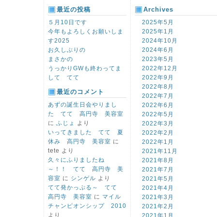
最近の投稿
Archives
５月10日です
2025年5月
今年もよろしくお願いしま
2025年1月
す2025
2024年10月
お久しぶりの
2024年6月
まさかの
2023年5月
うっかりGWも終わってま
2022年12月
して てて
2022年9月
2022年8月
最近のコメント
2022年7月
あずの誕生日会やりまし
2022年6月
た てて 高円寺 美容室
2022年5月
に
ふじょ
より
2022年3月
いってきました てて 夏
2022年2月
休み 高円寺 美容室
に
2022年1月
tete
より
2021年11月
久々にふりましたね
2021年8月
～！！ てて 高円寺 美
2021年7月
容室
に
シンゲル
より
2021年5月
てて発かっぷる～ てて
2021年4月
高円寺 美容室
に
マイル
2021年3月
チャンピオンシップ 2010
2021年2月
より
2021年1月